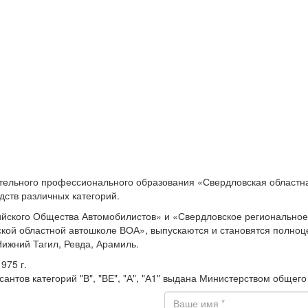
тельного профессионального образования «Свердловская областн
дств различных категорий.
йского Общества Автомобилистов» и «Свердловское региональное
ской областной автошколе ВОА», выпускаются и становятся полно
Нижний Тагил, Ревда, Арамиль.
975 г.
сантов категорий "В", "ВЕ", "А", "А1" выдана Министерством обще