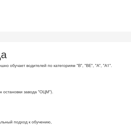
да
 обучает водителей по категориям "В", "ВЕ", "А", "А1".
н остановки завода "ОЦМ").
альный подход к обучению,