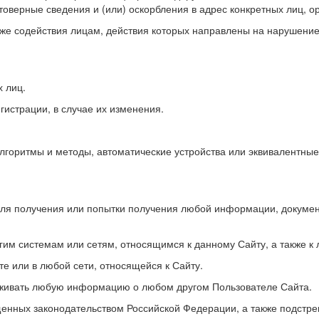
оверные сведения и (или) оскорбления в адрес конкретных лиц, ор
кже содействия лицам, действия которых направлены на нарушение
х лиц.
истрации, в случае их изменения.
алгоритмы и методы, автоматические устройства или эквивалентны
 для получения или попытки получения любой информации, докуме
гим системам или сетям, относящимся к данному Сайту, а также к
те или в любой сети, относящейся к Сайту.
леживать любую информацию о любом другом Пользователе Сайта.
щенных законодательством Российской Федерации, а также подстрек