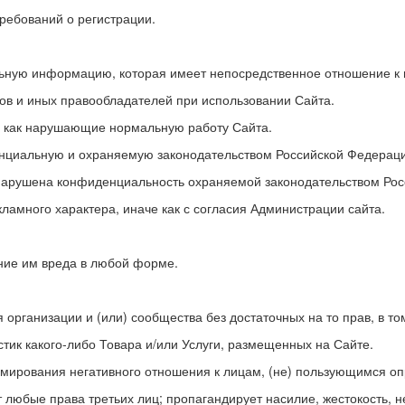
требований о регистрации.
ельную информацию, которая имеет непосредственное отношение к
ов и иных правообладателей при использовании Сайта.
ся как нарушающие нормальную работу Сайта.
енциальную и охраняемую законодательством Российской Федерац
ть нарушена конфиденциальность охраняемой законодательством Р
ламного характера, иначе как с согласия Администрации сайта.
ение им вреда в любой форме.
я организации и (или) сообщества без достаточных на то прав, в то
стик какого-либо Товара и/или Услуги, размещенных на Сайте.
формирования негативного отношения к лицам, (не) пользующимся о
ет любые права третьих лиц; пропагандирует насилие, жестокость,