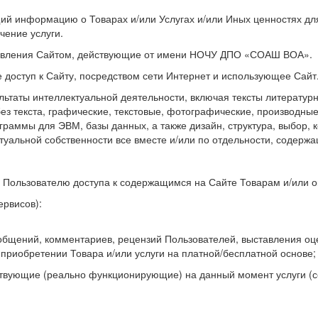
щий информацию о Товарах и/или Услугах и/или Иных ценностях дл
чение услуги.
правления Сайтом, действующие от имени НОЧУ ДПО «СОАШ ВОА».
е доступ к Сайту, посредством сети Интернет и использующее Сайт
льтаты интеллектуальной деятельности, включая тексты литературн
ез текста, графические, текстовые, фотографические, производны
граммы для ЭВМ, базы данных, а также дизайн, структура, выбор,
туальной собственности все вместе и/или по отдельности, содерж
 Пользователю доступа к содержащимся на Сайте Товарам и/или 
ервисов):
щений, комментариев, рецензий Пользователей, выставления оце
 приобретении Товара и/или услуги на платной/бесплатной основе;
ствующие (реально функционирующие) на данный момент услуги (