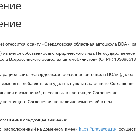
ение
ение
е) относится к сайту «Свердловская областная автошкола ВОА», 
т) является собственностью юридического лица Негосударственно
ола Всероссийского общества автомобилистов» (ОГРН: 103660518
трацией сайта «Свердловская областная автошкола ВОА» (далее –
я изменять, добавлять или удалять пункты настоящего Соглашения
лашения и изменений, внесенных в настоящее Соглашение.
ку настоящего Соглашения на наличие изменений в нем.
Соглашения следующее значение:
рс, расположенный на доменном имени
https://pravavoa.ru/
, осущес